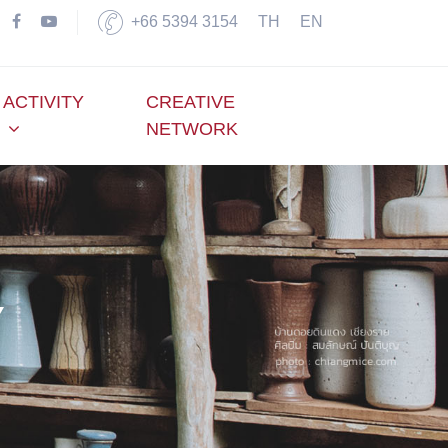
+66 5394 3154
TH
EN
ACTIVITY
CREATIVE
NETWORK
Y