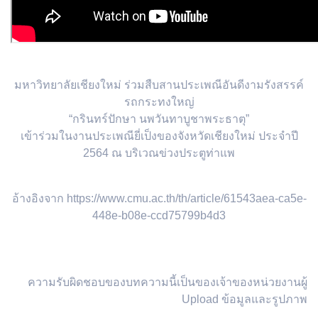
มหาวิทยาลัยเชียงใหม่ ร่วมสืบสานประเพณีอันดีงามรังสรรค์
รถกระทงใหญ่
“กรินทร์ปักษา นพวันทาบูชาพระธาตุ”
เข้าร่วมในงานประเพณียี่เป็งของจังหวัดเชียงใหม่ ประจำปี
2564 ณ บริเวณข่วงประตูท่าแพ
อ้างอิงจาก https://www.cmu.ac.th/th/article/61543aea-ca5e-
448e-b08e-ccd75799b4d3
ความรับผิดชอบของบทความนี้เป็นของเจ้าของหน่วยงานผู้
Upload ข้อมูลและรูปภาพ