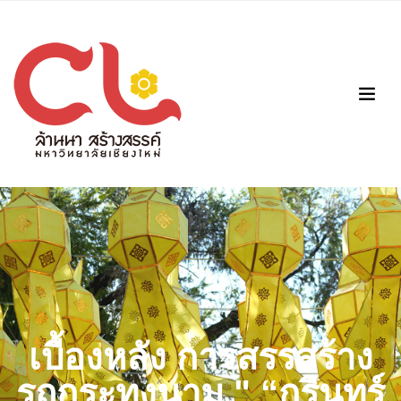
เบื้องหลัง การสรรสร้าง
รถกระทงนาม " “กรินทร์